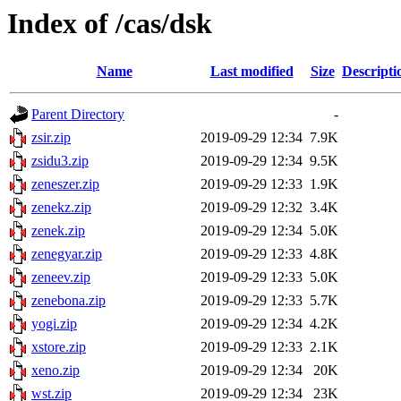
Index of /cas/dsk
Name
Last modified
Size
Descripti
Parent Directory
-
zsir.zip
2019-09-29 12:34
7.9K
zsidu3.zip
2019-09-29 12:34
9.5K
zeneszer.zip
2019-09-29 12:33
1.9K
zenekz.zip
2019-09-29 12:32
3.4K
zenek.zip
2019-09-29 12:34
5.0K
zenegyar.zip
2019-09-29 12:33
4.8K
zeneev.zip
2019-09-29 12:33
5.0K
zenebona.zip
2019-09-29 12:33
5.7K
yogi.zip
2019-09-29 12:34
4.2K
xstore.zip
2019-09-29 12:33
2.1K
xeno.zip
2019-09-29 12:34
20K
wst.zip
2019-09-29 12:34
23K