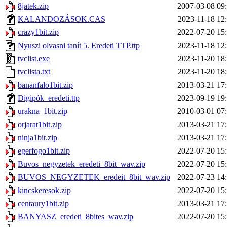
8jatek.zip
2007-03-08 09
KALANDOZÁSOK.CAS
2023-11-18 12
crazy1bit.zip
2022-07-20 15
Nyuszi olvasni tanít 5. Eredeti TTP.ttp
2023-11-18 12
tvclist.exe
2023-11-20 18
tvclista.txt
2023-11-20 18
bananfalo1bit.zip
2013-03-21 17
Digipók_eredeti.ttp
2023-09-19 19
urakna_1bit.zip
2010-03-01 07
orjarat1bit.zip
2013-03-21 17
ninja1bit.zip
2013-03-21 17
egerfogo1bit.zip
2022-07-20 15
Buvos_negyzetek_eredeti_8bit_wav.zip
2022-07-20 15
BUVOS_NEGYZETEK_eredeit_8bit_wav.zip
2022-07-23 14
kincskeresok.zip
2022-07-20 15
centaury1bit.zip
2013-03-21 17
BANYASZ_eredeti_8bites_wav.zip
2022-07-20 15