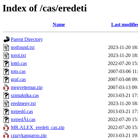
Index of /cas/eredeti
Name
Last modifie
Parent Directory
notfound.txt
2023-11-20 18
torol.txt
2023-11-20 18
lottó.cas
2022-07-20 15
toto.cas
2007-03-06 11
graf.cas
2007-03-08 09
megvettemar.zip
2007-03-13 09
szintaktika.cas
2013-03-21 17
eredmeny.txt
2023-11-20 18
torpedó.cas
2013-03-21 17
torpedĂł.cas
2022-07-20 15
MR.ALEX_eredeti_cas.zip
2022-07-20 15
crazykangaroo.zip
2013-03-21 19