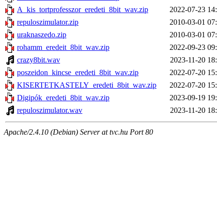
A_kis_tortprofesszor_eredeti_8bit_wav.zip
2022-07-23 14
repuloszimulator.zip
2010-03-01 07
uraknaszedo.zip
2010-03-01 07
rohamm_eredeit_8bit_wav.zip
2022-09-23 09
crazy8bit.wav
2023-11-20 18
poszeidon_kincse_eredeti_8bit_wav.zip
2022-07-20 15
KISERTETKASTELY_eredeti_8bit_wav.zip
2022-07-20 15
Digipók_eredeti_8bit_wav.zip
2023-09-19 19
repuloszimulator.wav
2023-11-20 18
Apache/2.4.10 (Debian) Server at tvc.hu Port 80