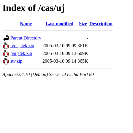
Index of /cas/uj
Name
Last modified
Size
Description
Parent Directory
-
tvc_jatek.zip
2005-03-10 09:09
361K
parjatek.zip
2005-03-10 09:13
609K
stv.zip
2005-03-10 09:14
365K
Apache/2.4.10 (Debian) Server at tvc.hu Port 80